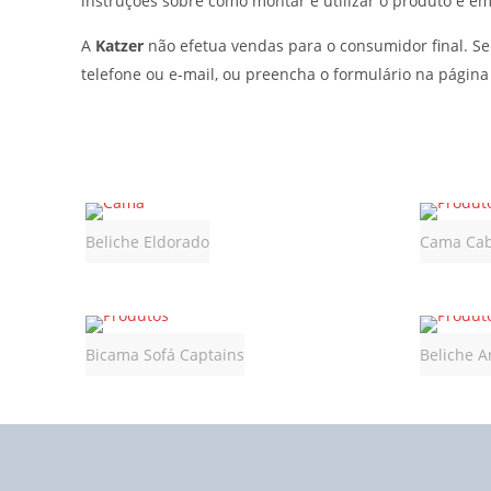
instruções sobre como montar e utilizar o produto e e
A
Katzer
não efetua vendas para o consumidor final. Se 
telefone ou e-mail, ou preencha o formulário na página
Beliche Eldorado
Cama Cab
Bicama Sofá Captains
Beliche A